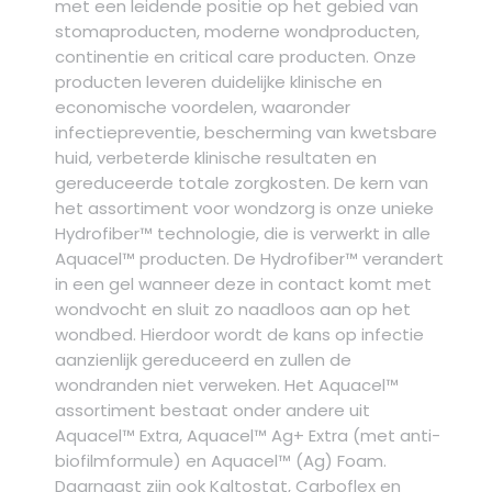
met een leidende positie op het gebied van
stomaproducten, moderne wondproducten,
continentie en critical care producten. Onze
producten leveren duidelijke klinische en
economische voordelen, waaronder
infectiepreventie, bescherming van kwetsbare
huid, verbeterde klinische resultaten en
gereduceerde totale zorgkosten. De kern van
het assortiment voor wondzorg is onze unieke
Hydrofiber™ technologie, die is verwerkt in alle
Aquacel™ producten. De Hydrofiber™ verandert
in een gel wanneer deze in contact komt met
wondvocht en sluit zo naadloos aan op het
wondbed. Hierdoor wordt de kans op infectie
aanzienlijk gereduceerd en zullen de
wondranden niet verweken. Het Aquacel™
assortiment bestaat onder andere uit
Aquacel™ Extra, Aquacel™ Ag+ Extra (met anti-
biofilmformule) en Aquacel™ (Ag) Foam.
Daarnaast zijn ook Kaltostat, Carboflex en