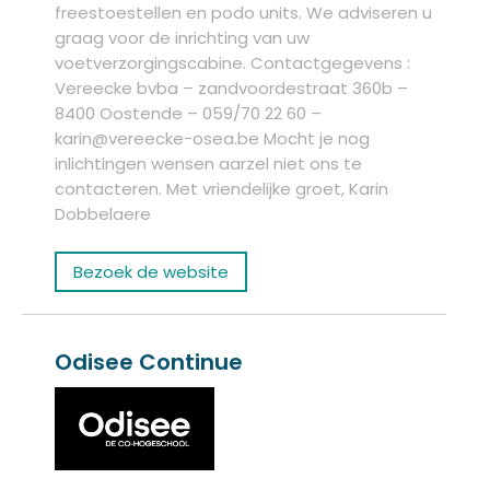
freestoestellen en podo units. We adviseren u
graag voor de inrichting van uw
voetverzorgingscabine. Contactgegevens :
Vereecke bvba – zandvoordestraat 360b –
8400 Oostende – 059/70 22 60 –
karin@vereecke-osea.be Mocht je nog
inlichtingen wensen aarzel niet ons te
contacteren. Met vriendelijke groet, Karin
Dobbelaere
Bezoek de website
Odisee Continue