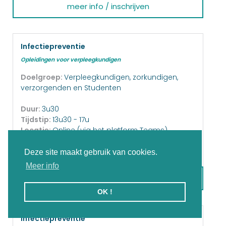
meer info / inschrijven
Infectiepreventie
Opleidingen voor verpleegkundigen
Doelgroep:
Verpleegkundigen, zorkundigen,
verzorgenden en Studenten
Duur:
3u30
Tijdstip:
13u30 - 17u
Locatie:
Online (via het platform Teams)
Startdatum:
9-11-2026
Kostprijs:
55,- €
Deze site maakt gebruik van cookies.
Meer info
meer info / inschrijven
OK !
Infectiepreventie