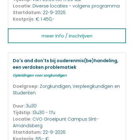
Locatie:
Diverse locaties - volgens programma
Startdatum:
22-9-2026
Kostprijs:
€ 1 450,-
meer info / inschrijven
Do's and don'ts bij ouderenmis(be)handeling,
een verdoken problematiek
Opleidingen voor zorgkundigen
Doelgroep:
Zorgkundigen, Verpleegkundigen en
Studenten
Duur:
3u30
Tijdstip:
13u30 - 17u
Locatie:
CVO Groeipunt Campus Sint-
Amandsberg
Startdatum:
22-9-2026
Kostprijs:
55,- €