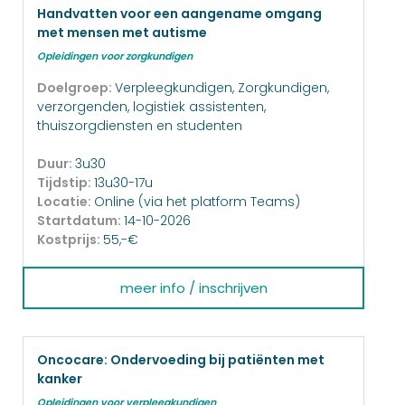
Handvatten voor een aangename omgang
met mensen met autisme
Opleidingen voor zorgkundigen
Doelgroep:
Verpleegkundigen, Zorgkundigen,
verzorgenden, logistiek assistenten,
thuiszorgdiensten en studenten
Duur:
3u30
Tijdstip:
13u30-17u
Locatie:
Online (via het platform Teams)
Startdatum:
14-10-2026
Kostprijs:
55,-€
meer info / inschrijven
Oncocare: Ondervoeding bij patiënten met
kanker
Opleidingen voor verpleegkundigen