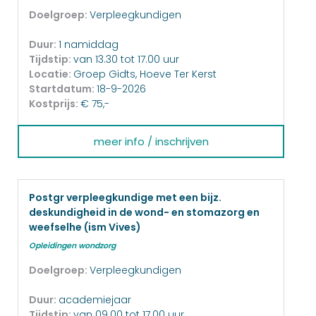
Doelgroep:
Verpleegkundigen
Duur:
1 namiddag
Tijdstip:
van 13.30 tot 17.00 uur
Locatie:
Groep Gidts, Hoeve Ter Kerst
Startdatum:
18-9-2026
Kostprijs:
€ 75,-
meer info / inschrijven
Postgr verpleegkundige met een bijz.
deskundigheid in de wond- en stomazorg en
weefselhe (ism Vives)
Opleidingen wondzorg
Doelgroep:
Verpleegkundigen
Duur:
academiejaar
Tijdstip:
van 09.00 tot 17.00 uur