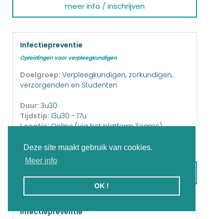
meer info / inschrijven
Infectiepreventie
Opleidingen voor verpleegkundigen
Doelgroep:
Verpleegkundigen, zorkundigen,
verzorgenden en Studenten
Duur:
3u30
Tijdstip:
13u30 - 17u
Locatie:
Online (via het platform Teams)
Startdatum:
9-11-2026
Kostprijs:
55,- €
Deze site maakt gebruik van cookies.
Meer info
meer info / inschrijven
OK !
Infectiepreventie