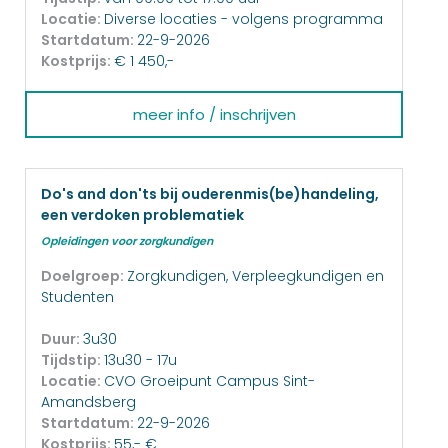
Locatie:
Diverse locaties - volgens programma
Startdatum:
22-9-2026
Kostprijs:
€ 1 450,-
meer info / inschrijven
Do's and don'ts bij ouderenmis(be)handeling,
een verdoken problematiek
Opleidingen voor zorgkundigen
Doelgroep:
Zorgkundigen, Verpleegkundigen en
Studenten
Duur:
3u30
Tijdstip:
13u30 - 17u
Locatie:
CVO Groeipunt Campus Sint-
Amandsberg
Startdatum:
22-9-2026
Kostprijs:
55,- €