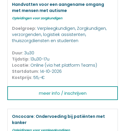
Handvatten voor een aangename omgang
met mensen met autisme
Opleidingen voor zorgkundigen
Doelgroep:
Verpleegkundigen, Zorgkundigen,
verzorgenden, logistiek assistenten,
thuiszorgdiensten en studenten
Duur:
3u30
Tijdstip:
13u30-17u
Locatie:
Online (via het platform Teams)
Startdatum:
14-10-2026
Kostprijs:
55,-€
meer info / inschrijven
Oncocare: Ondervoeding bij patiënten met
kanker
Opleidingen voor verpleegkundigen