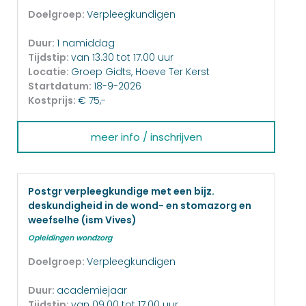
Doelgroep:
Verpleegkundigen
Duur:
1 namiddag
Tijdstip:
van 13.30 tot 17.00 uur
Locatie:
Groep Gidts, Hoeve Ter Kerst
Startdatum:
18-9-2026
Kostprijs:
€ 75,-
meer info / inschrijven
Postgr verpleegkundige met een bijz.
deskundigheid in de wond- en stomazorg en
weefselhe (ism Vives)
Opleidingen wondzorg
Doelgroep:
Verpleegkundigen
Duur:
academiejaar
Tijdstip:
van 09.00 tot 17.00 uur