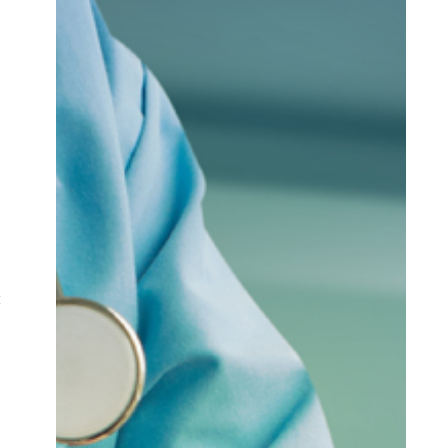
s
e
,
t
n