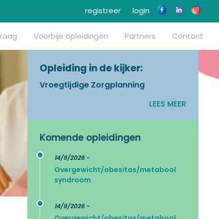
registreer
login
vraag
Voorbije opleidingen
Partners
Contact
Opleiding in de kijker:
Vroegtijdige Zorgplanning
LEES MEER
Komende opleidingen
14/9/2026 -
Overgewicht/obesitas/metabool
syndroom
14/9/2026 -
Overgewicht/obesitas/metabool