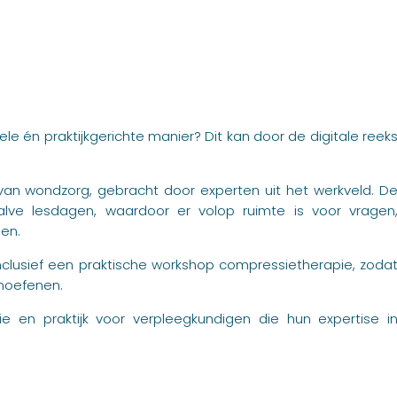
ele én praktijkgerichte manier? Dit kan door de digitale reek
t van wondzorg, gebracht door experten uit het werkveld. D
halve lesdagen, waardoor er volop ruimte is voor vragen
gen.
nclusief een praktische workshop compressietherapie, zoda
noefenen.
ie en praktijk voor verpleegkundigen die hun expertise i