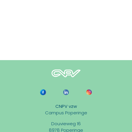
CNPV vzw
Campus Poperinge
Douvieweg 16
8978 Poperinge