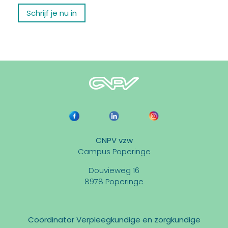
Schrijf je nu in
CNPV vzw
Campus Poperinge
Douvieweg 16
8978 Poperinge
Coördinator Verpleegkundige en zorgkundige