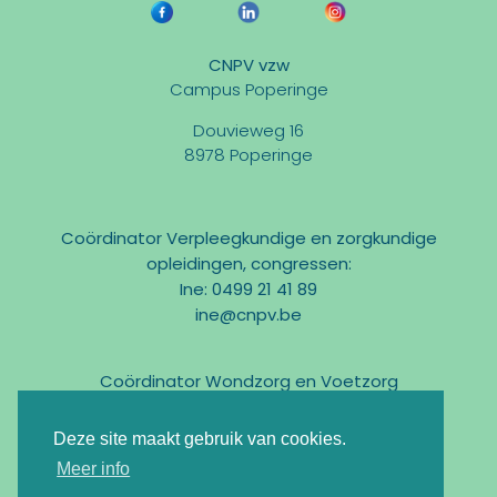
CNPV vzw
Campus Poperinge
Douvieweg 16
8978 Poperinge
Coördinator Verpleegkundige en zorgkundige
opleidingen, congressen:
Ine: 0499 21 41 89
ine@cnpv.be
Coördinator Wondzorg en Voetzorg
Marc: 0475 31 58 54
marc@cnpv.be
Deze site maakt gebruik van cookies.
Email:
info@cnpv.be
Meer info