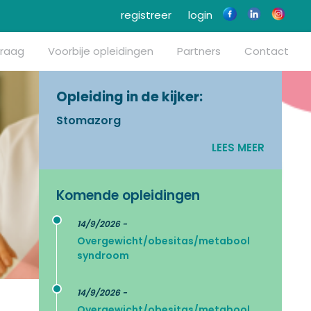
registreer
login
vraag
Voorbije opleidingen
Partners
Contact
Opleiding in de kijker:
Stomazorg
LEES MEER
Komende opleidingen
14/9/2026 -
Overgewicht/obesitas/metabool
syndroom
14/9/2026 -
Overgewicht/obesitas/metabool