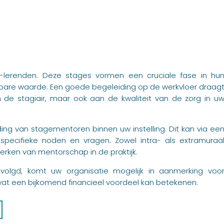
ek-lerenden. Deze stages vormen een cruciale fase in hu
atbare waarde. Een goede begeleiding op de werkvloer draag
an de stagiair, maar ook aan de kwaliteit van de zorg in u
ding van stagementoren binnen uw instelling. Dit kan via ee
cifieke noden en vragen. Zowel intra- als extramuraa
terken van mentorschap in de praktijk.
lgd, komt uw organisatie mogelijk in aanmerking voo
wat een bijkomend financieel voordeel kan betekenen.