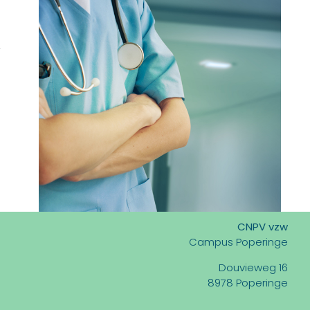
CNPV vzw
Campus Poperinge
Douvieweg 16
8978 Poperinge