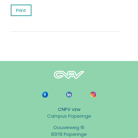
Print
CNPV vzw
Campus Poperinge
Douvieweg 16
8978 Poperinge