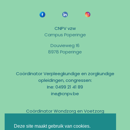
CNPV vzw
Campus Poperinge
Douvieweg 16
8978 Poperinge
Coördinator Verpleegkundige en zorgkundige
opleidingen, congressen:
Ine: 0499 21 41 89
ine@cnpv.be
Coördinator Wondzorg en Voetzorg
Marc: 0475 31 58 54
marc@cnpv.be
Deze site maakt gebruik van cookies.