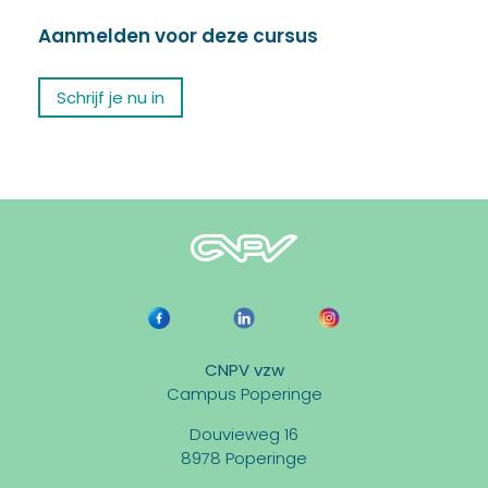
Aanmelden voor deze cursus
Schrijf je nu in
CNPV vzw
Campus Poperinge
Douvieweg 16
8978 Poperinge