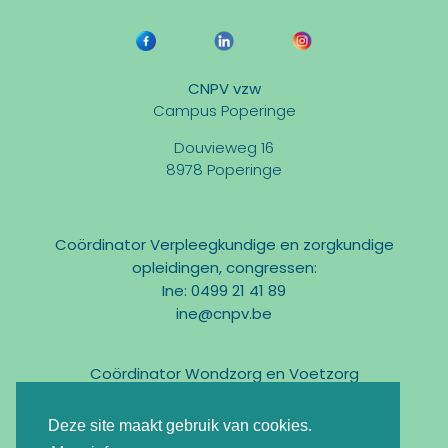
CNPV vzw
Campus Poperinge
Douvieweg 16
8978 Poperinge
Coördinator Verpleegkundige en zorgkundige
opleidingen, congressen:
Ine: 0499 21 41 89
ine@cnpv.be
Coördinator Wondzorg en Voetzorg
Marc: 0475 31 58 54
marc@cnpv.be
Deze site maakt gebruik van cookies.
Email:
info@cnpv.be