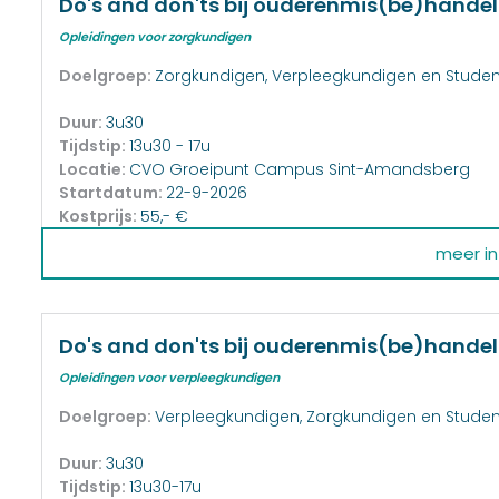
Do's and don'ts bij ouderenmis(be)handel
Opleidingen voor zorgkundigen
Doelgroep:
Zorgkundigen, Verpleegkundigen en Stude
Duur:
3u30
Tijdstip:
13u30 - 17u
Locatie:
CVO Groeipunt Campus Sint-Amandsberg
Startdatum:
22-9-2026
Kostprijs:
55,- €
meer inf
Do's and don'ts bij ouderenmis(be)handel
Opleidingen voor verpleegkundigen
Doelgroep:
Verpleegkundigen, Zorgkundigen en Stude
Duur:
3u30
Tijdstip:
13u30-17u