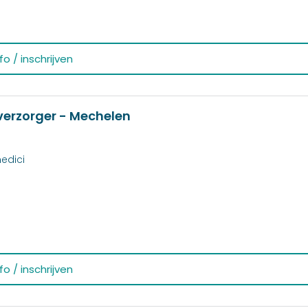
o / inschrijven
verzorger - Mechelen
edici
o / inschrijven