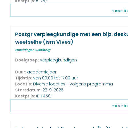
Kostprijs:
€ 75,-
meer inf
Postgr verpleegkundige met een bijz. des
weefselhe (ism Vives)
Opleidingen wondzorg
Doelgroep:
Verpleegkundigen
Duur:
academiejaar
Tijdstip:
van 09.00 tot 17.00 uur
Locatie:
Diverse locaties - volgens programma
Startdatum:
22-9-2026
Kostprijs:
€ 1 450,-
meer inf