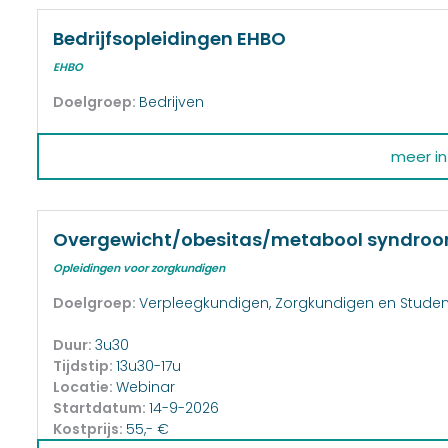
Bedrijfsopleidingen EHBO
EHBO
Doelgroep:
Bedrijven
meer inf
Overgewicht/obesitas/metabool syndro
Opleidingen voor zorgkundigen
Doelgroep:
Verpleegkundigen, Zorgkundigen en Stude
Duur:
3u30
Tijdstip:
13u30-17u
Locatie:
Webinar
Startdatum:
14-9-2026
Kostprijs:
55,- €