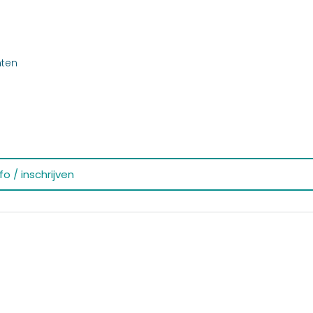
nten
o / inschrijven