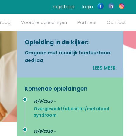
registreer
login
vraag
Voorbije opleidingen
Partners
Contact
Opleiding in de kijker:
Omgaan met moeilijk hanteerbaar
gedrag
LEES MEER
Komende opleidingen
14/9/2026 -
Overgewicht/obesitas/metabool
syndroom
14/9/2026 -