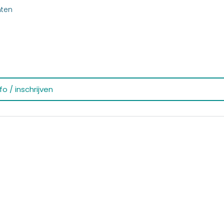
nten
o / inschrijven