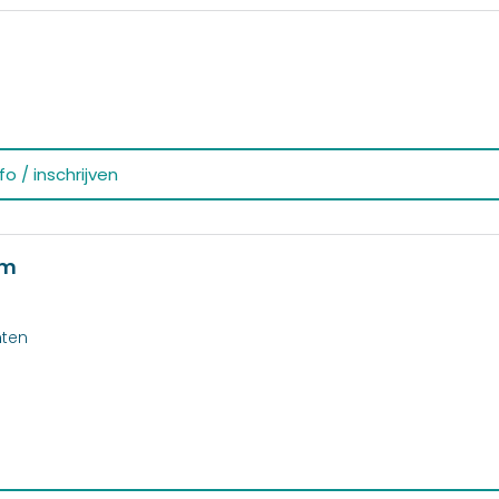
o / inschrijven
om
nten