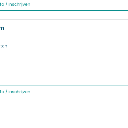
o / inschrijven
om
nten
o / inschrijven