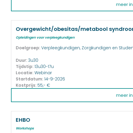
meer inf
Overgewicht/obesitas/metabool syndro
Opleidingen voor verpleegkundigen
Doelgroep:
Verpleegkundigen, Zorgkundigen en Stude
Duur:
3u30
Tijdstip:
13u30-17u
Locatie:
Webinar
Startdatum:
14-9-2026
Kostprijs:
55,- €
meer inf
EHBO
Workshops