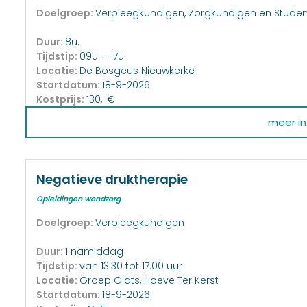
Doelgroep:
Verpleegkundigen, Zorgkundigen en Stude
Duur:
8u.
Tijdstip:
09u. - 17u.
Locatie:
De Bosgeus Nieuwkerke
Startdatum:
18-9-2026
Kostprijs:
130,-€
meer inf
Negatieve druktherapie
Opleidingen wondzorg
Doelgroep:
Verpleegkundigen
Duur:
1 namiddag
Tijdstip:
van 13.30 tot 17.00 uur
Locatie:
Groep Gidts, Hoeve Ter Kerst
Startdatum:
18-9-2026