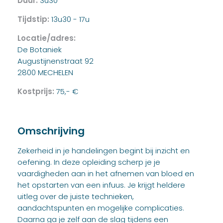
Duur:
3u30
Tijdstip:
13u30 - 17u
Locatie/adres:
De Botaniek
Augustijnenstraat 92
2800 MECHELEN
Kostprijs:
75,- €
Omschrijving
Zekerheid in je handelingen begint bij inzicht en
oefening. In deze opleiding scherp je je
vaardigheden aan in het afnemen van bloed en
het opstarten van een infuus. Je krijgt heldere
uitleg over de juiste technieken,
aandachtspunten en mogelijke complicaties.
Daarna ga je zelf aan de slag tijdens een