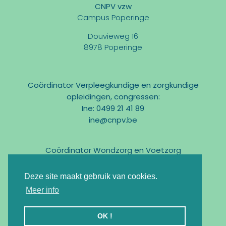
CNPV vzw
Campus Poperinge
Douvieweg 16
8978 Poperinge
Coördinator Verpleegkundige en zorgkundige
opleidingen, congressen:
Ine: 0499 21 41 89
ine@cnpv.be
Coördinator Wondzorg en Voetzorg
Marc: 0475 31 58 54
marc@cnpv.be
Deze site maakt gebruik van cookies.
Email:
info@cnpv.be
Meer info
Ondernemingsnr : BE0476 268 515
OK !
Registratie KMO-Portefeuille : DV.O105524