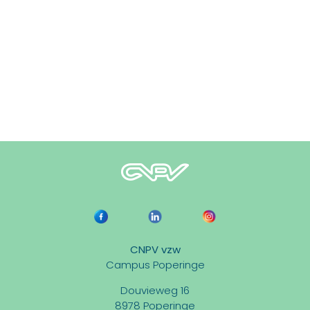
CNPV vzw
Campus Poperinge
Douvieweg 16
8978 Poperinge