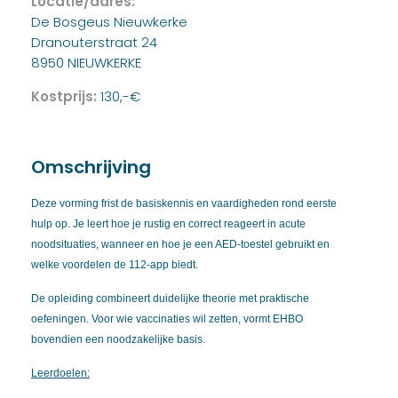
Locatie/adres:
De Bosgeus Nieuwkerke
Dranouterstraat 24
8950 NIEUWKERKE
Kostprijs:
130,-€
Omschrijving
Deze vorming frist de basiskennis en vaardigheden rond eerste
hulp op. Je leert hoe je rustig en correct reageert in acute
noodsituaties, wanneer en hoe je een AED-toestel gebruikt en
welke voordelen de 112-app biedt.
De opleiding combineert duidelijke theorie met praktische
oefeningen. Voor wie vaccinaties wil zetten, vormt EHBO
bovendien een noodzakelijke basis.
Leerdoelen: