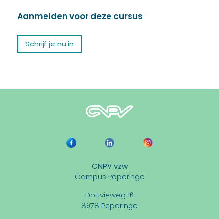
Aanmelden voor deze cursus
Schrijf je nu in
CNPV vzw
Campus Poperinge
Douvieweg 16
8978 Poperinge