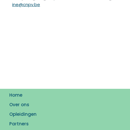
ine@cnpv.be
Home
Over ons
Opleidingen
Partners