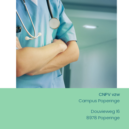
CNPV vzw
Campus Poperinge
Douvieweg 16
8978 Poperinge