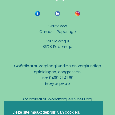
CNPV vzw
Campus Poperinge
Douvieweg 16
8978 Poperinge
Coördinator Verpleegkundige en zorgkundige
opleidingen, congressen:
Ine: 0499 21 41 89
ine@cnpv.be
Coördinator Wondzorg en Voetzorg
Marc: 0475 31 58 54
marc@cnpv.be
Deze site maakt gebruik van cookies.