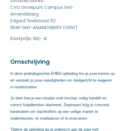
Locatie/adres:
CVO Groeipunt Campus Sint-
Amandsberg
Edgard Tinelstraat 92
9040 SINT-AMANDSBERG (GENT)
Kostprijs:
150,- €
Omschrijving
In deze praktijkgerichte EHBO-opleiding fris je jouw kennis op
en versterk je jouw vaardigheden om doelgericht te reageren
in noodsituaties.
Je leert hoe je een situatie snel inschat, veilig handelt en
correct hulpdiensten alarmeert. Daarnaast krijg je concrete
handvatten om slachtoffers op een veilige manier te
ondersteunen, te verplaatsen of te evacueren.
Tijdens de opleiding ga je praktisch aan de slag met: