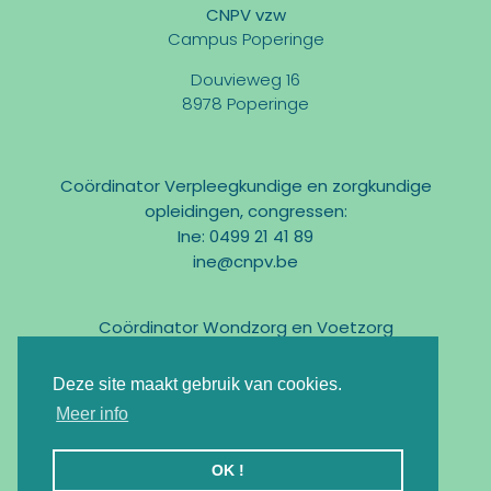
CNPV vzw
Campus Poperinge
Douvieweg 16
8978 Poperinge
Coördinator Verpleegkundige en zorgkundige
opleidingen, congressen:
Ine: 0499 21 41 89
ine@cnpv.be
Coördinator Wondzorg en Voetzorg
Marc: 0475 31 58 54
marc@cnpv.be
Deze site maakt gebruik van cookies.
Email:
info@cnpv.be
Meer info
Ondernemingsnr : BE0476 268 515
OK !
Registratie KMO-Portefeuille : DV.O105524