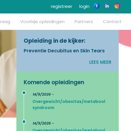
registreer
login
vraag
Voorbije opleidingen
Partners
Contact
Opleiding in de kijker:
Preventie Decubitus en Skin Tears
LEES MEER
Komende opleidingen
14/9/2026 -
Overgewicht/obesitas/metabool
syndroom
14/9/2026 -
Overgewicht/obesitas/metabool