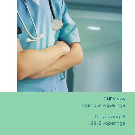
CNPV vzw
Campus Poperinge
Douvieweg 16
8978 Poperinge