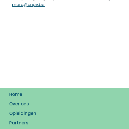
marc@cnpv.be
Home
Over ons
Opleidingen
Partners