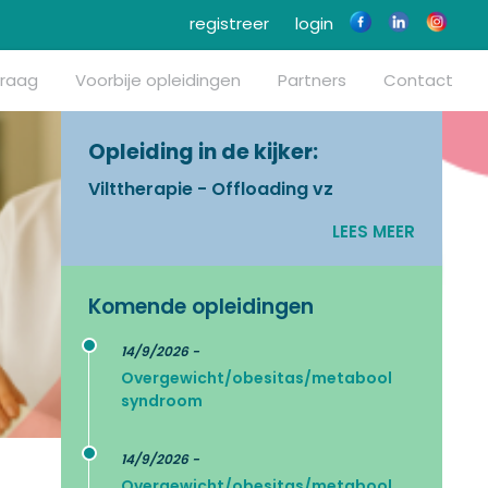
registreer
login
vraag
Voorbije opleidingen
Partners
Contact
Opleiding in de kijker:
Vilttherapie - Offloading vz
LEES MEER
Komende opleidingen
14/9/2026 -
Overgewicht/obesitas/metabool
syndroom
14/9/2026 -
Overgewicht/obesitas/metabool