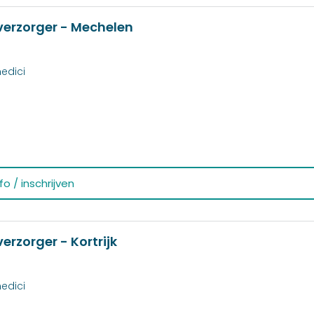
verzorger - Mechelen
edici
o / inschrijven
rzorger - Kortrijk
edici