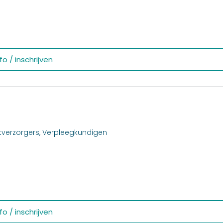
o / inschrijven
tverzorgers, Verpleegkundigen
o / inschrijven