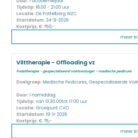
Duur:
1 academiejaar
Tijdstip:
18.00 - 21.00 uur
Locatie:
De Pottelberg WZC
Startdatum:
24-9-2026
Kostprijs:
€ 750,-
meer inf
Vilttherapie - Offloading vz
Podotherapie - gespecialiseerd voetverzorger - medische pedicure
Doelgroep:
Medische Pedicures, Gespecialiseerde Voe
Duur:
1 namiddag
Tijdstip:
van 13.30.00tot 17.00 uur
Locatie:
Groeipunt CVO
Startdatum:
19-11-2026
Kostprijs:
€ 75,-
meer inf