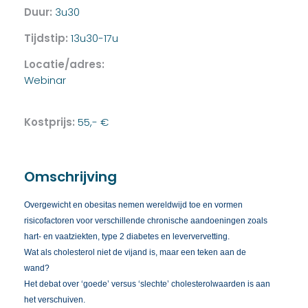
Duur:
3u30
Tijdstip:
13u30-17u
Locatie/adres:
Webinar
Kostprijs:
55,- €
Omschrijving
Overgewicht en obesitas nemen wereldwijd toe en vormen
risicofactoren voor verschillende chronische aandoeningen zoals
hart- en vaatziekten, type 2 diabetes en leververvetting.
Wat als cholesterol niet de vijand is, maar een teken aan de
wand?
Het debat over ‘goede’ versus ‘slechte’ cholesterolwaarden is aan
het verschuiven.