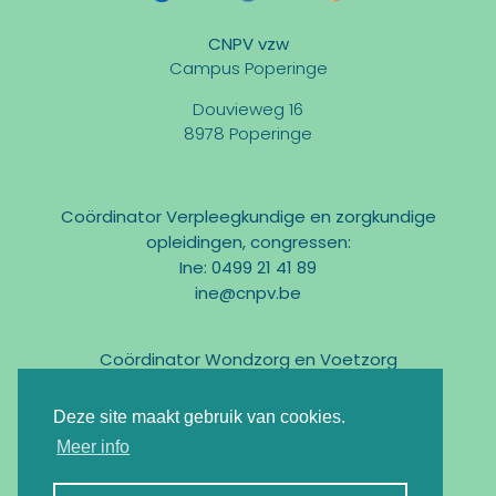
CNPV vzw
Campus Poperinge
Douvieweg 16
8978 Poperinge
Coördinator Verpleegkundige en zorgkundige
opleidingen, congressen:
Ine: 0499 21 41 89
ine@cnpv.be
Coördinator Wondzorg en Voetzorg
Marc: 0475 31 58 54
marc@cnpv.be
Deze site maakt gebruik van cookies.
Email:
info@cnpv.be
Meer info
Ondernemingsnr : BE0476 268 515