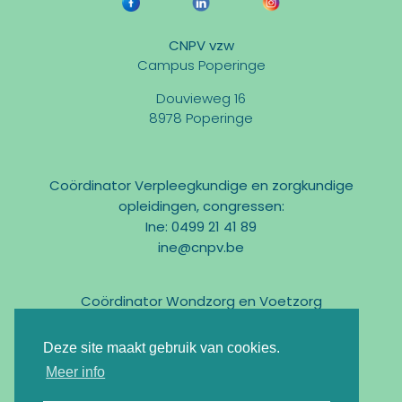
CNPV vzw
Campus Poperinge
Douvieweg 16
8978 Poperinge
Coördinator Verpleegkundige en zorgkundige
opleidingen, congressen:
Ine: 0499 21 41 89
ine@cnpv.be
Coördinator Wondzorg en Voetzorg
Marc: 0475 31 58 54
marc@cnpv.be
Deze site maakt gebruik van cookies.
Email:
info@cnpv.be
Meer info
Ondernemingsnr : BE0476 268 515