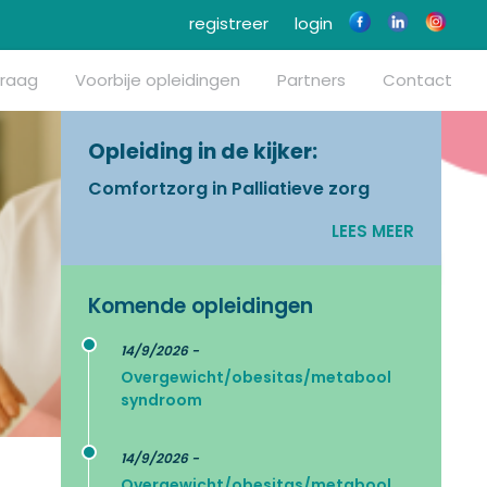
registreer
login
vraag
Voorbije opleidingen
Partners
Contact
Opleiding in de kijker:
Comfortzorg in Palliatieve zorg
LEES MEER
Komende opleidingen
14/9/2026 -
Overgewicht/obesitas/metabool
syndroom
14/9/2026 -
Overgewicht/obesitas/metabool