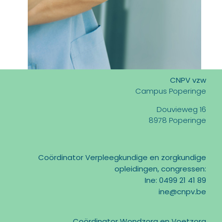
CNPV vzw
Campus Poperinge
Douvieweg 16
8978 Poperinge
Coördinator Verpleegkundige en zorgkundige
opleidingen, congressen:
Ine: 0499 21 41 89
ine@cnpv.be
Coördinator Wondzorg en Voetzorg