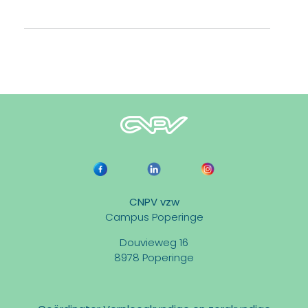
CNPV vzw
Campus Poperinge
Douvieweg 16
8978 Poperinge