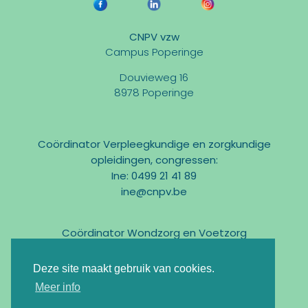
CNPV vzw
Campus Poperinge
Douvieweg 16
8978 Poperinge
Coördinator Verpleegkundige en zorgkundige
opleidingen, congressen:
Ine: 0499 21 41 89
ine@cnpv.be
Coördinator Wondzorg en Voetzorg
Marc: 0475 31 58 54
marc@cnpv.be
Deze site maakt gebruik van cookies.
Email:
info@cnpv.be
Meer info
Ondernemingsnr : BE0476 268 515