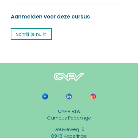
Aanmelden voor deze cursus
Schrijf je nu in
CNPV vzw
Campus Poperinge
Douvieweg 16
8978 Poperinge