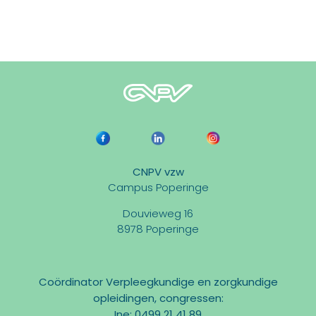
CNPV vzw
Campus Poperinge
Douvieweg 16
8978 Poperinge
Coördinator Verpleegkundige en zorgkundige
opleidingen, congressen:
Ine: 0499 21 41 89