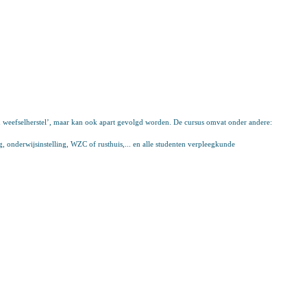
n weefselherstel’, maar kan ook apart gevolgd worden. De cursus omvat onder andere:
 onderwijsinstelling, WZC of rusthuis,... en alle studenten verpleegkunde