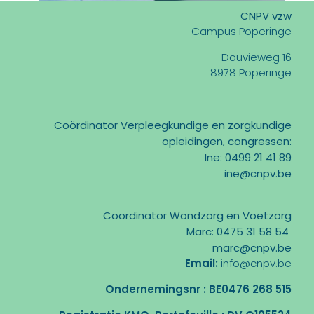
CNPV vzw
Campus Poperinge
Douvieweg 16
8978 Poperinge
Coördinator Verpleegkundige en zorgkundige
opleidingen, congressen:
Ine: 0499 21 41 89
ine@cnpv.be
Coördinator Wondzorg en Voetzorg
Marc: 0475 31 58 54
marc@cnpv.be
Email:
info@cnpv.be
Ondernemingsnr : BE0476 268 515