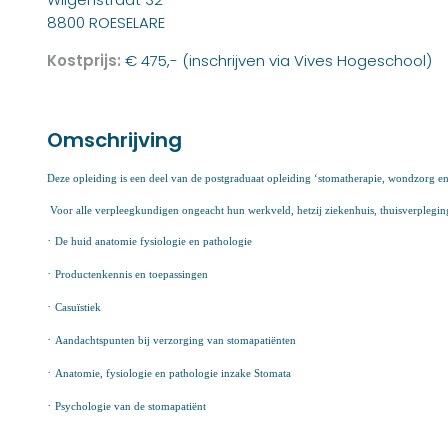
8800 ROESELARE
Kostprijs:
€ 475,- (inschrijven via Vives Hogeschool)
Omschrijving
Deze opleiding is een deel van de postgraduaat opleiding ‘stomatherapie, wondzorg e
Voor alle verpleegkundigen ongeacht hun werkveld, hetzij ziekenhuis, thuisverpleging,
·
De huid anatomie fysiologie en pathologie
·
Productenkennis en toepassingen
·
Casuïstiek
·
Aandachtspunten bij verzorging van stomapatiënten
·
Anatomie, fysiologie en pathologie inzake Stomata
·
Psychologie van de stomapatiënt