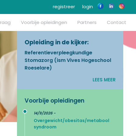
registreer
login
vraag
Voorbije opleidingen
Partners
Contact
Opleiding in de kijker:
Referentieverpleegkundige
Stomazorg (ism Vives Hogeschool
Roeselare)
LEES MEER
Voorbije opleidingen
14/9/2026 -
Overgewicht/obesitas/metabool
syndroom