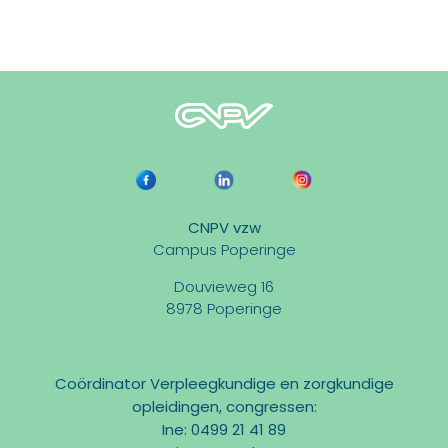
CNPV vzw
Campus Poperinge
Douvieweg 16
8978 Poperinge
Coördinator Verpleegkundige en zorgkundige
opleidingen, congressen:
Ine: 0499 21 41 89