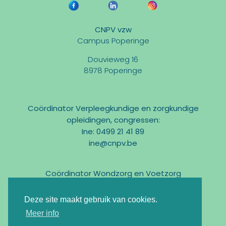
CNPV vzw
Campus Poperinge
Douvieweg 16
8978 Poperinge
Coördinator Verpleegkundige en zorgkundige
opleidingen, congressen:
Ine: 0499 21 41 89
ine@cnpv.be
Coördinator Wondzorg en Voetzorg
Marc: 0475 31 58 54
marc@cnpv.be
Deze site maakt gebruik van cookies.
Email:
info@cnpv.be
Meer info