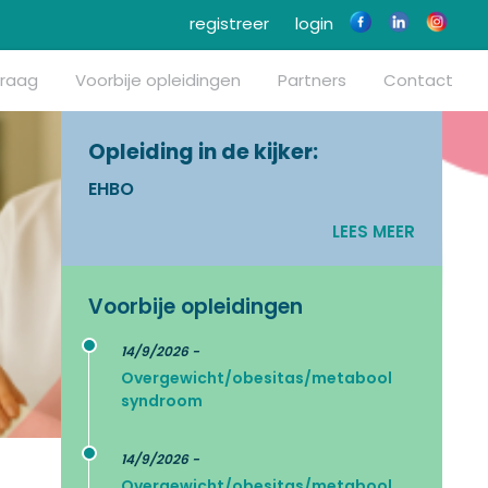
registreer
login
vraag
Voorbije opleidingen
Partners
Contact
Opleiding in de kijker:
EHBO
LEES MEER
Voorbije opleidingen
14/9/2026 -
Overgewicht/obesitas/metabool
syndroom
14/9/2026 -
Overgewicht/obesitas/metabool