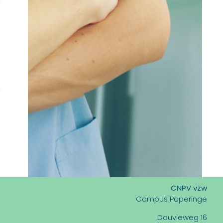
CNPV vzw
Campus Poperinge
Douvieweg 16