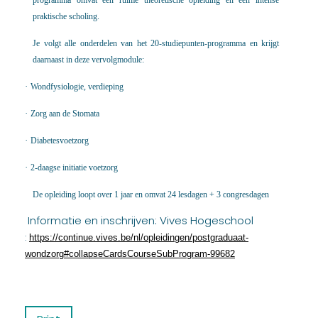
praktische scholing.
Je volgt alle onderdelen van het 20-studiepunten-programma en krijgt
daarnaast in deze vervolgmodule:
·
Wondfysiologie, verdieping
·
Zorg aan de Stomata
·
Diabetesvoetzorg
·
2-daagse initiatie voetzorg
De opleiding loopt over 1 jaar en omvat 24 lesdagen + 3 congresdagen
Informatie en inschrijven: Vives Hogeschool
:
https://continue.vives.be/nl/opleidingen/postgraduaat-
wondzorg#collapseCardsCourseSubProgram-99682