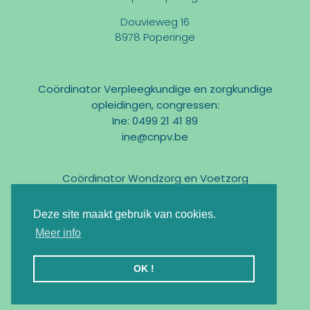
Douvieweg 16
8978 Poperinge
Coördinator Verpleegkundige en zorgkundige
opleidingen, congressen:
Ine: 0499 21 41 89
ine@cnpv.be
Coördinator Wondzorg en Voetzorg
Marc: 0475 31 58 54
marc@cnpv.be
Deze site maakt gebruik van cookies.
Email:
info@cnpv.be
Meer info
Ondernemingsnr : BE0476 268 515
OK !
Registratie KMO-Portefeuille : DV.O105524