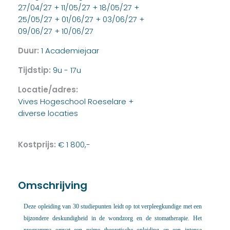
27/04/27 + 11/05/27 + 18/05/27 +
25/05/27 + 01/06/27 + 03/06/27 +
09/06/27 + 10/06/27
Duur:
1 Academiejaar
Tijdstip:
9u - 17u
Locatie/adres:
Vives Hogeschool Roeselare +
diverse locaties
Kostprijs:
€ 1 800,-
Omschrijving
Deze opleiding van 30 studiepunten leidt op tot verpleegkundige met een
bijzondere deskundigheid in de wondzorg en de stomatherapie. Het
programma omvat een ruime theoretische opleiding en een intense