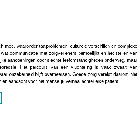
ich mee, waaronder taalproblemen, culturele verschillen en complex
 wat communicatie met zorgverleners bemoeilijkt en het stellen va
lijke aandoeningen door slechte leefomstandigheden onderweg, maa
pressie. Het parcours van een vluchteling is vaak zwaar: va
 waar onzekerheid blijft overheersen. Goede zorg vereist daarom nie
en en aandacht voor het menselijk verhaal achter elke patiënt