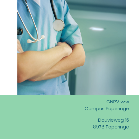
CNPV vzw
Campus Poperinge
Douvieweg 16
8978 Poperinge