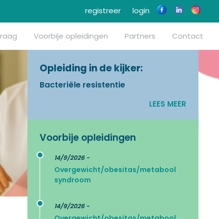
registreer
login
vraag
Voorbije opleidingen
Partners
Contact
Opleiding in de kijker:
Bacteriële resistentie
LEES MEER
Voorbije opleidingen
14/9/2026 -
Overgewicht/obesitas/metabool
syndroom
14/9/2026 -
Overgewicht/obesitas/metabool