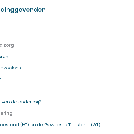
eidinggevenden
e zorg
eren
gevoelens
n
 van de ander mij?
dering
e Toestand (HT) en de Gewenste Toestand (GT)