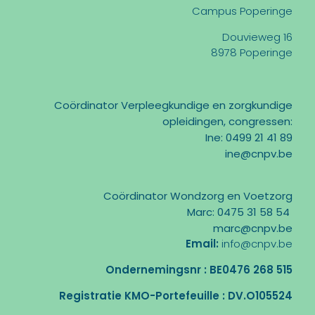
Campus Poperinge
Douvieweg 16
8978 Poperinge
Coördinator Verpleegkundige en zorgkundige
opleidingen, congressen:
Ine: 0499 21 41 89
ine@cnpv.be
Coördinator Wondzorg en Voetzorg
Marc: 0475 31 58 54
marc@cnpv.be
Email:
info@cnpv.be
Ondernemingsnr : BE0476 268 515
Registratie KMO-Portefeuille : DV.O105524