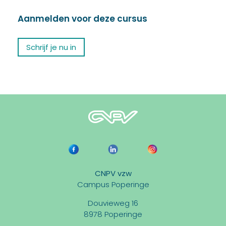
Aanmelden voor deze cursus
Schrijf je nu in
CNPV vzw
Campus Poperinge
Douvieweg 16
8978 Poperinge