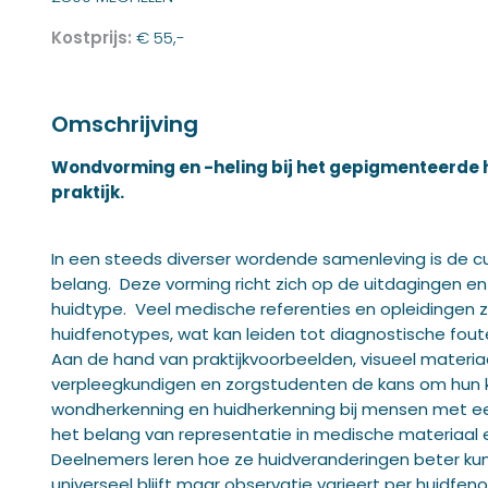
Kostprijs:
€ 55,-
Omschrijving
Wondvorming en -heling bij het gepigmenteerde hui
praktijk.
In een steeds diverser wordende samenleving is de cul
belang. Deze vorming richt zich op de uitdagingen e
huidtype. Veel medische referenties en opleidingen zi
huidfenotypes, wat kan leiden tot diagnostische fou
Aan de hand van praktijkvoorbeelden, visueel materi
verpleegkundigen en zorgstudenten de kans om hun k
wondherkenning en huidherkenning bij mensen met e
het belang van representatie in medische materiaal 
Deelnemers leren hoe ze huidveranderingen beter kun
universeel blijft maar observatie varieert per huidfeno