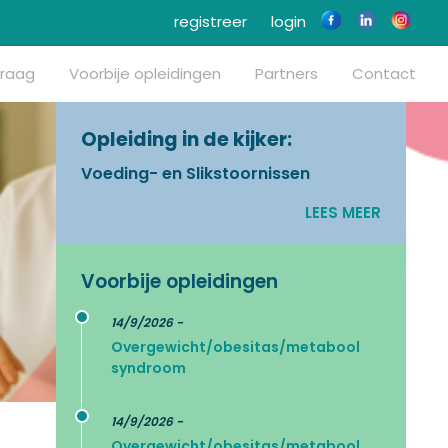
registreer
login
vraag
Voorbije opleidingen
Partners
Contact
Opleiding in de kijker:
Voeding- en Slikstoornissen
LEES MEER
Voorbije opleidingen
14/9/2026 -
Overgewicht/obesitas/metabool
syndroom
14/9/2026 -
Overgewicht/obesitas/metabool