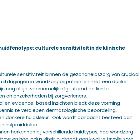
dfenotype: culturele sensitiviteit in de klinische
turele sensitiviteit binnen de gezondheidszorg van cruciaal
n uitdagingen in wondzorg bij patiënten met een donker
jn nog altijd voornamelijk afgestemd op lichte
ten en onzekerheden bij zorgverleners.
aal en evidence-based inzichten biedt deze vorming
ennis te verdiepen dermatologische beoordeling,
en donkere huidskleur. Ook wordt aandacht besteed aan
en hulpmiddelen.
nen herkennen bij verschillende huidtypes, hoe wondzorg
type en hoe inclusiviteit bijdraagt aan kwaliteitsvolle zorg.