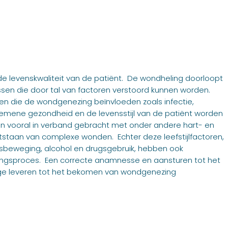
 levenskwaliteit van de patiënt. De wondheling doorloopt
ssen die door tal van factoren verstoord kunnen worden.
en die de wondgenezing beïnvloeden zoals infectie,
gemene gezondheid en de levensstijl van de patiënt worden
en vooral in verband gebracht met onder andere hart- en
ntstaan van complexe wonden. Echter deze leefstijlfactoren,
amsbeweging, alcohol en drugsgebruik, hebben ook
lingsproces. Een correcte anamnesse en aansturen tot het
rage leveren tot het bekomen van wondgenezing