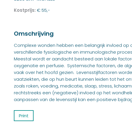
Kostprijs:
€ 55,-
Omschrijving
Complexe wonden hebben een belangrijk invloed op de
verschillende fysiologische en immunologische proce
Meestal wordt er aandacht besteed aan lokale factor
oxygenatie en perfusie. Systemische factoren, de al
vaak over het hoofd gezien. Levensstijlfactoren word
vaatziekten, die op hun beurt kunnen leiden tot het o
zoals roken, voeding, medicatie, slaap, stress, licha
rechtstreeks een (negatieve) invloed op het wondhe
aanpassen van de levensstijl kan een positieve bijd
Print