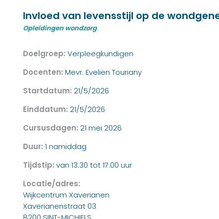
Invloed van levensstijl op de wondgen
Opleidingen wondzorg
Doelgroep:
Verpleegkundigen
Docenten:
Mevr. Evelien Touriany
Startdatum:
21/5/2026
Einddatum:
21/5/2026
Cursusdagen:
21 mei 2026
Duur:
1 namiddag
Tijdstip:
van 13.30 tot 17.00 uur
Locatie/adres:
Wijkcentrum Xaverianen
Xaverianenstraat 03
8200 SINT-MICHIELS