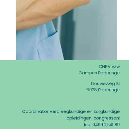
CNPV vzw
Campus Poperinge
Douvieweg 16
8978 Poperinge
Coördinator Verpleegkundige en zorgkundige
opleidingen, congressen:
Ine: 0499 21 41 89