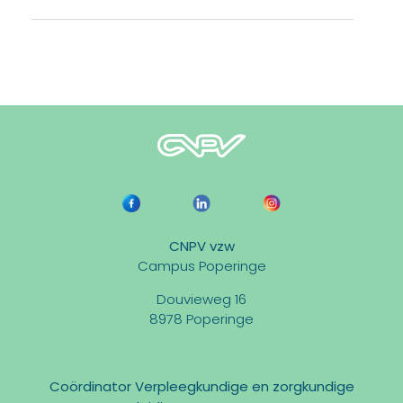
CNPV vzw
Campus Poperinge
Douvieweg 16
8978 Poperinge
Coördinator Verpleegkundige en zorgkundige