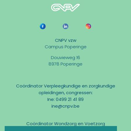
CNPV vzw
Campus Poperinge
Douvieweg 16
8978 Poperinge
Coördinator Verpleegkundige en zorgkundige
opleidingen, congressen:
Ine: 0499 21 41 89
ine@cnpv.be
Coördinator Wondzorg en Voetzorg
Marc: 0475 31 58 54