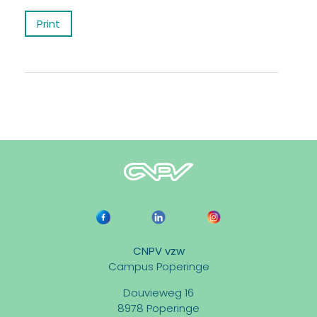
Print
CNPV vzw
Campus Poperinge
Douvieweg 16
8978 Poperinge