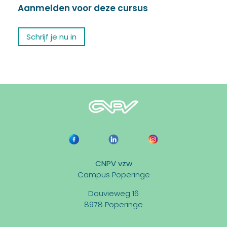
Aanmelden voor deze cursus
Schrijf je nu in
CNPV vzw
Campus Poperinge
Douvieweg 16
8978 Poperinge