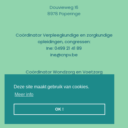
Douvieweg 16
8978 Poperinge
Coördinator Verpleegkundige en zorgkundige
opleidingen, congressen:
Ine: 0499 21 41 89
ine@cnpv.be
Coördinator Wondzorg en Voetzorg
Marc: 0475 31 58 54
marc@cnpv.be
Deze site maakt gebruik van cookies.
Email:
info@cnpv.be
Meer info
Ondernemingsnr : BE0476 268 515
OK !
Registratie KMO-Portefeuille : DV.O105524