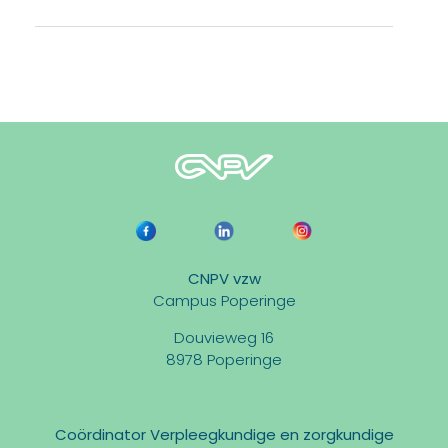
CNPV vzw
Campus Poperinge
Douvieweg 16
8978 Poperinge
Coördinator Verpleegkundige en zorgkundige