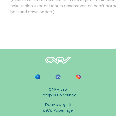
enkel indien u reeds bent in geschreven en heeft betaa
bestand downloaden.)
CNPV vzw
Campus Poperinge
Douvieweg 16
8978 Poperinge