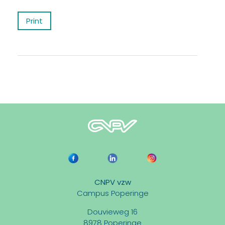
Print
CNPV vzw
Campus Poperinge
Douvieweg 16
8978 Poperinge