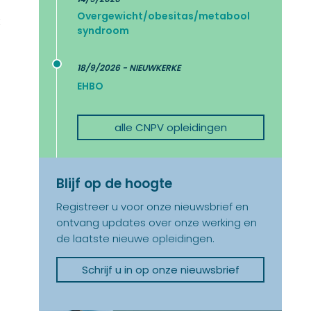
Overgewicht/obesitas/metabool
t
syndroom
18/9/2026 - NIEUWKERKE
EHBO
alle CNPV opleidingen
Blijf op de hoogte
Registreer u voor onze nieuwsbrief en
ontvang updates over onze werking en
de laatste nieuwe opleidingen.
Schrijf u in op onze nieuwsbrief