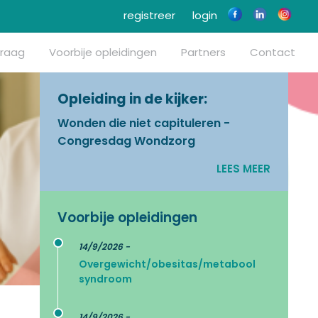
registreer
login
vraag
Voorbije opleidingen
Partners
Contact
Opleiding in de kijker:
Wonden die niet capituleren -
Congresdag Wondzorg
LEES MEER
Voorbije opleidingen
14/9/2026 -
Overgewicht/obesitas/metabool
syndroom
14/9/2026 -