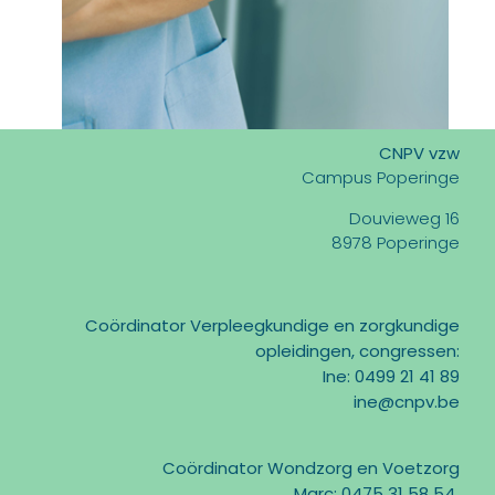
CNPV vzw
Campus Poperinge
Douvieweg 16
8978 Poperinge
Coördinator Verpleegkundige en zorgkundige
opleidingen, congressen:
Ine: 0499 21 41 89
ine@cnpv.be
Coördinator Wondzorg en Voetzorg
Marc: 0475 31 58 54