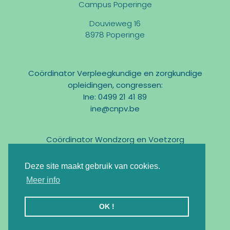
Campus Poperinge
Douvieweg 16
8978 Poperinge
Coördinator Verpleegkundige en zorgkundige
opleidingen, congressen:
Ine: 0499 21 41 89
ine@cnpv.be
Coördinator Wondzorg en Voetzorg
Marc: 0475 31 58 54
marc@cnpv.be
Deze site maakt gebruik van cookies.
Email:
info@cnpv.be
Meer info
Ondernemingsnr : BE0476 268 515
OK !
Registratie KMO-Portefeuille : DV.O105524