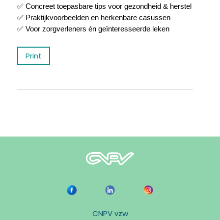
✅
Concreet toepasbare tips voor gezondheid & herstel
✅
Praktijkvoorbeelden en herkenbare casussen
✅
Voor zorgverleners
é
n ge
ï
nteresseerde leken
Print
CNPV vzw