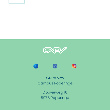
CNPV vzw
Campus Poperinge
Douvieweg 16
8978 Poperinge